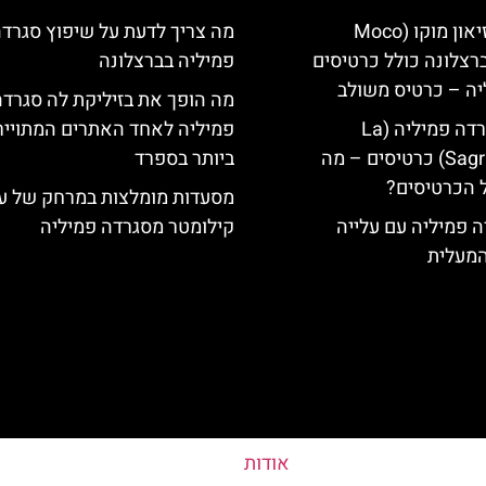
כרטיסים למוזיאון מוקו (Moco
מה צריך לדעת על שיפוץ סגרד
Mu) בברצלונה כולל כרטיסים
פמיליה בברצלונה
יה – כרטיס משולב
מה הופך את בזיליקת לה סגרדה
קתדרלת הסגרדה פמיליה (La
פמיליה לאחד האתרים המתוייר
Sagrada Familia) כרטיסים – מה
ביותר בספרד
 הכרטיסים?
מסעדות מומלצות במרחק של ע
 פמיליה עם עלייה
קילומטר מסגרדה פמיליה
המעלית
אודות