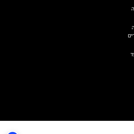
ה
ים
ד