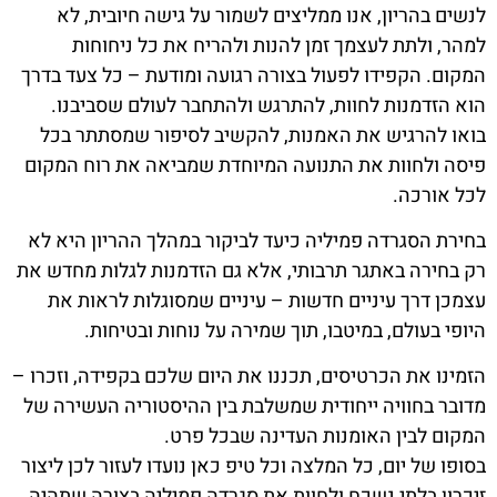
לנשים בהריון, אנו ממליצים לשמור על גישה חיובית, לא
למהר, ולתת לעצמך זמן להנות ולהריח את כל ניחוחות
המקום. הקפידו לפעול בצורה רגועה ומודעת – כל צעד בדרך
הוא הזדמנות לחוות, להתרגש ולהתחבר לעולם שסביבנו.
בואו להרגיש את האמנות, להקשיב לסיפור שמסתתר בכל
פיסה ולחוות את התנועה המיוחדת שמביאה את רוח המקום
לכל אורכה.
בחירת הסגרדה פמיליה כיעד לביקור במהלך ההריון היא לא
רק בחירה באתגר תרבותי, אלא גם הזדמנות לגלות מחדש את
עצמכן דרך עיניים חדשות – עיניים שמסוגלות לראות את
היופי בעולם, במיטבו, תוך שמירה על נוחות ובטיחות.
הזמינו את הכרטיסים, תכננו את היום שלכם בקפידה, וזכרו –
מדובר בחוויה ייחודית שמשלבת בין ההיסטוריה העשירה של
המקום לבין האומנות העדינה שבכל פרט.
בסופו של יום, כל המלצה וכל טיפ כאן נועדו לעזור לכן ליצור
זיכרון בלתי נשכח ולחוות את סגרדה פמיליה בצורה שתהיה