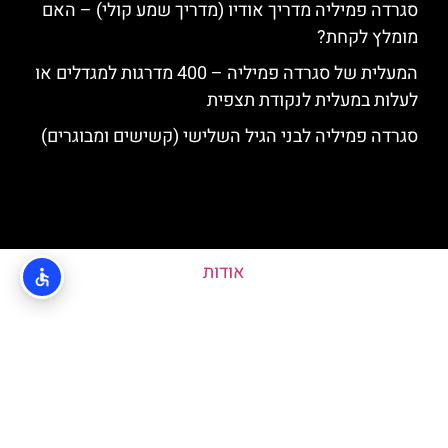
סגרדה פמיליה מדריך אודיו (מדריך שמע קולי) – האם
מומלץ לקחת?
המעלית של סגרדה פמיליה – 400 מדרגות למגדלים או
לעלות במעלית לנקודת תצפית
סגרדה פמיליה לבני הגיל השלישי (קשישים ומבוגרים)
אודות
מדיניות פרטיות
האתר הינו אתר המלצות מטיילים ולא האתר הרשמי של Sagrada Familia ©
כל הזכויות שמורות לסוכנות TRAVELERS.CO.IL