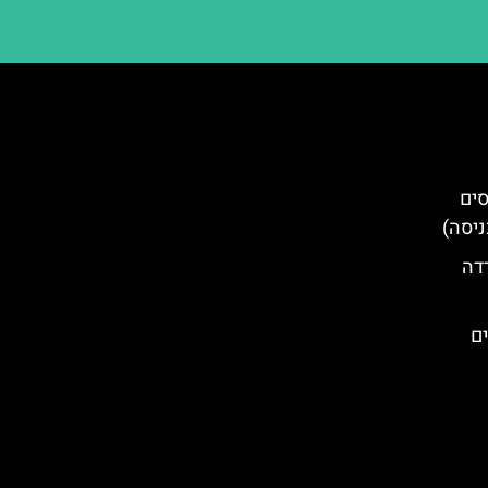
סים
ניסה)
רדה
ם