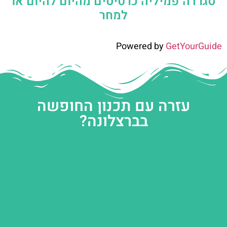
סגרדה פמיליה כרטיסים מהיום להיום או
למחר
Powered by
GetYourGuide
עזרה עם תכנון החופשה
בברצלונה?