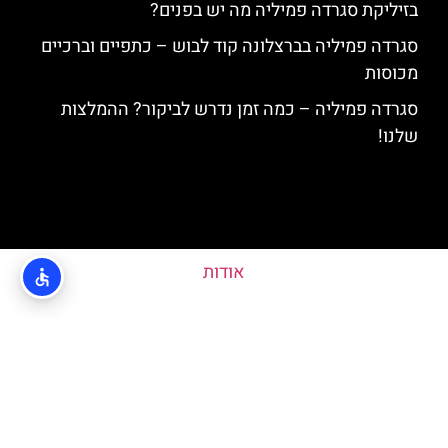
בזיליקת סגרדה פמיליה מה יש בפנים?
סגרדה פמיליה בברצלונה קוד לבוש – כתפיים וברכיים
מכוסות
סגרדה פמיליה – כמה זמן נדרש לביקור? ההמלצות
שלנו!
אודות
מדיניות פרטיות
האתר הינו אתר המלצות מטיילים ולא האתר הרשמי של Sagrada Familia ©
כל הזכויות שמורות לסוכנות TRAVELERS.CO.IL