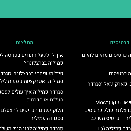
כרטיסים
המלצות
 כרטיסים מהיום להיום
איך לדלג על התורים בכניסה ל
פמיליה בברצלונה?
 כרטיסים
טיול משפחתי בברצלונה: סגרד
פמיליה ואטרקציות נוספות ליל
 פארק גואל וסגרדה
סגרדה פמיליה איך עולים לפסג
מעלית או מדרגות
כרטיסים למוזיאון מוקו (Moco
Mu) בברצלונה כולל כרטיסים
הלוקיישנים הכי יפים להצטלם
יה – כרטיס משולב
בסגרדה פמיליה
קתדרלת הסגרדה פמיליה (La
סגרדה פמיליה לבני הגיל השלי