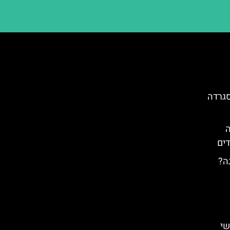
סגרדה
ה
דים
ה?
שי