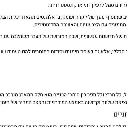
וים סמל לרעיון דתי או קונספט רוחני.
יב שמוסיף נופך של יוקרה ועומק, בו אלמנטים מהאדריכלות הביז
 מתמזגים עם הצבעוניות והאווירה המדיטטיבית.
ת של חדשנות עכשווית, שבה המורשת של העבר משתלבת עם רע
הכללי, אלא גם כשפת סימנים וסודות המוסרים להם טעמים שונ
 כל חריץ וכל תפר בין חומרי הבנייה הוא חלק ממארג מורכב ה
ציאת שלווה וקדושה באמצע המודרניות והקצב המהיר של הזמן.
ניים
י לקח מהטבע ומהיקום שמסביבו. העיצובים מושפעים מהמבנים