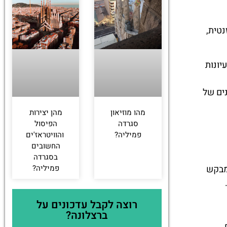
נטית,
יונות
ים של
מהו מוזיאון
מהן יצירות
סגרדה
הפיסול
פמיליה?
והוויטראז'ים
החשובים
בסגרדה
פמיליה?
מבקש
רוצה לקבל עדכונים על
ברצלונה?