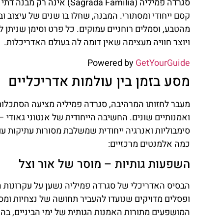
סגרדה פמיליה (ada Familia
קסם ייחודי ומסתורי. המבנה, שחלו בו שנים של עיצוב וב
מהטבע, וסמלים רוחניים עמוקים. כל פרט וסימן שניתן 
ויוצר חוויה מעצימה שאין דומה לה בעולם האדריכלות.
Powered by
GetYourGuide
מסע בזמן בין עולמות אדריכליים
מעבר לחזותו המרהיבה, סגרדה פמיליה מציעה הסתכלות 
ואמנותיים שונים. החשיבה הייחודית של אנטוני גאודי 
סימבוליות ואנרגיה ייחודית שמשלבת מסורות עתיקות ע
כמה אלמנטים מרכזיים:
השפעות גותיות – מוסר של אור וצל
הבסיס האדריכלי של סגרדה פמיליה נשען על עקרונות ה
ופסלים מדויקים שנועדו להעביר תחושה של נצחיות ומסתו
המושפעים מתורות האמנות הגותית של ימי הביניים, בהם