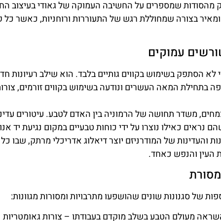
ק מהסודות שמספרים על החשיבה העמוקה של גאודי בעיצוב הח
 ומאיר בצורה שמחוללת רגש של התעוררות ורוחניות, כאשר כל ק
שורשים עמוקים
א הסתפק בשימוש בקווים גותיים בלבד. הוא שילב רעיונות חד
ה שהתפתחה באירופה בתחילת המאה העשרים ונודעה בשימוש בקווים זורמים, צורו
חים, משדר תחושה של הרמוניה בין האדם לטבע. עיטורים עדינ
ם נראים כאילו נוצרו על ידי כוחות טבעיים במקום נגיעת יד אנו
ת והעדינות של המודרניזם יוצר דיאלוג אדריכלי מרתק, שבו כל
 העין והנפש כאחד.
מסורת
פות של סגנונות שונים שהושפעו מתרבויות ומסורות מגוונות:
השראה מעולם הטבע בשלב מוקדם בעבודתו – צורות גאומטריות