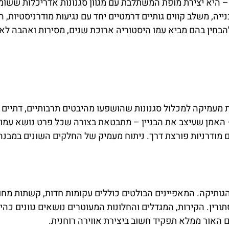
Sagr) אינה רק מבנה דתי – היא יצירת מופת המשתלבת עם מגוון סגנונות אדריכלות שש
נייה, משלב קווים גותיים דרמטיים יחד עם נגיעות מודרניסטיות, 
להבחין בהם מביא עמו היסטוריה ארוכת שנים, מסירות ואהבה לאו
מעמיקה למכלול סגנונות שהושפעו מהיבטים תרבותיים, דתיים
– האמן שעיצב את הבניין – מתבטאת בצורה שכל פרט נושא עמו 
ם מודרניות פורצת דרך. ניתוח מעמיק של החלקים השונים במבנ
גותיקה. המאפיינים הבולטים כוללים עקומות חדות, קשתות מחו
רין. הקירות, המגדלים והחלונות המעוטרים נושאים גוונים כהי
 האור ממלא תפקיד חשוב ביצירת אווירה רוחנית.