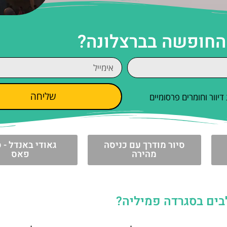
 החופשה בברצלונה?
שליחה
וור וחומרים פרסומיים
סיור מודרך עם כניסה
גאודי באנדל - ס
מהירה
פאס
בים בסגרדה פמיליה?