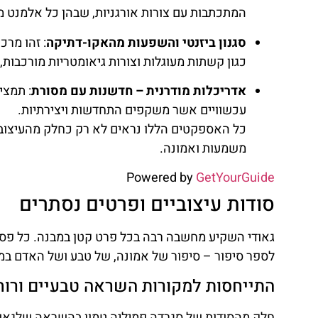
המתכתבות עם צורות אורגניות, שבהן כל אלמנט מהו
סגנון ביזנטי והשפעות מהאקו-דתיקה
: זהו מרכ
כגון קשתות מעוגלות וצורות גיאומטריות מורכבות,
אדריכלות מודרנית – חדשנות עם מסורת
: תמצי
עכשוויים אשר משקפים התחדשות ויצירתיות.
כל האספקטים הללו נראים לא רק כחלק מהעיצוב 
משמעות ואמונה.
Powered by
GetYourGuide
סודות עיצוביים ופרטים נסתרים
גאודי השקיע מחשבה רבה בכל פרט קטן במבנה. כל פסל,
לספר סיפור – סיפור של אמונה, של טבע ושל האדם במ
התייחסות למקורות השראה טבעיים ורוח
חלק מהסודות של סגרדה פמיליה טמון בהשראה שלגאוד