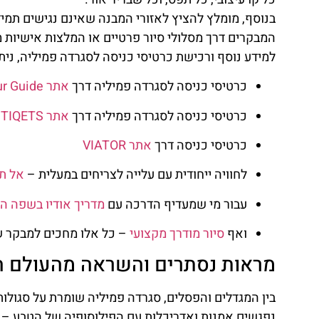
בנוסף, מומלץ להציץ לאזורי המבנה שאינם נגישים תמי
המבקרים דרך מסלולי סיור פרטיים או המלצות אישיות 
למידע נוסף ורכישת כרטיסי כניסה לסגרדה פמיליה, ני
כרטיסי כניסה לסגרדה פמיליה דרך
אתר Get Your Guide
כרטיסי כניסה לסגרדה פמיליה דרך
אתר TIQETS
כרטיסי כניסה דרך
אתר VIATOR
לחוויה ייחודית עם עלייה לצריחים במעלית –
אל תח
עבור מי שמעדיף הדרכה עם
מדריך אודיו בשפה ה
ואף
סיור מודרך מקצועי
– כל אלו מחכים למבקר ש
מראות נסתרים והשראה מהעולם הח
בין המגדלים והפסלים, סגרדה פמיליה שומרת על סגולות 
נפגשים אמנות ואדריכלות עם הפילוסופיה של הטבע – 