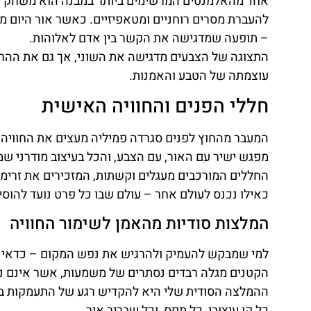
אחד מהאלמנטים המרשימים ביותר במבנה הוא משחק האו
להעברת מסרים רוחניים ומטאפיזיים. כאשר אור היום מ
– תופעה שמדגישה את הקשר בין אדם לאלוהות.
התצוגה של הצבעים מדגישה את השוני, אך גם את ההרמו
עוצמתה של הטבע והאמנות.
חללי הפנים והחוויה האישית
המעבר מהחוץ לפנים סגרדה פמיליה מעצים את החוויה
מפגש ישיר עם האור, עם הצבע, והכל בעיצוב מודרני ש
החללים המורכבים מעגלים וקשתות, המזכירים את זרימת
כאילו נכנס לעולם אחר – עולם שבו כל פרט נועד להוסיף
המלצות סודיות מהאמן לשימור החוויה
למי שמבקש להעמיק ולהרגיש את נפש המקום – כדאי לה
הקטנים מגלה רבדים נסתרים של משמעות, אשר אינם נ
ההמלצה הסודית שלי היא להקדיש רגע של התעמקות בש
כל קו עיצובי, כל תפס, וכל שבריר אור.