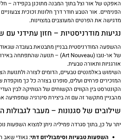
האפקט של אור וצל בתוך המבנה מתוכנן בקפידה – חל
הפנימיים. אור הטבע חודר דרך חלונות זכוכית צבעוניים
מדגישה את הפרטים המעוצבים במצוינות.
נגיעות מודרניסטיות – חזון עתידני עם 
ההשפעה המודרניסטית בבניין מתבטאת בעובדה שגאודי ל
של אר-נובו (Art Nouveau) – תנוע
אורגניות ותאורה טבעית.
השימוש באלמנטים טבעיים, הדומים לצורה ולתנועת הצמ
המזכירים פרחים ועלים, סופרנו בצורה כל כך מוקפדת שה
הקונטרסט בין הקווים הקשוחים של הגותיקה לבין העדינו
מהבניין מתקשר זה עם זה ביצירת סינרגיה שמפתיעה את
שילובים של סגנונות – מעבר לגבולות ה
יתר על כן, בתוך סגרדה פמיליה ניתן למצוא השפעות נוס
השפעות טבעיות וסימבוליזם דתי
: גאודי שאב 