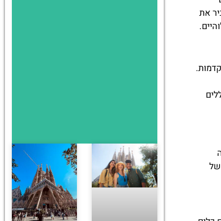
יר את
היים.
קדמות.
לים
של