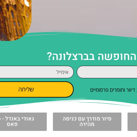
 החופשה בברצלונה?
שליחה
וור וחומרים פרסומיים
סיור מודרך עם כניסה
גאודי באנדל - ס
מהירה
פאס