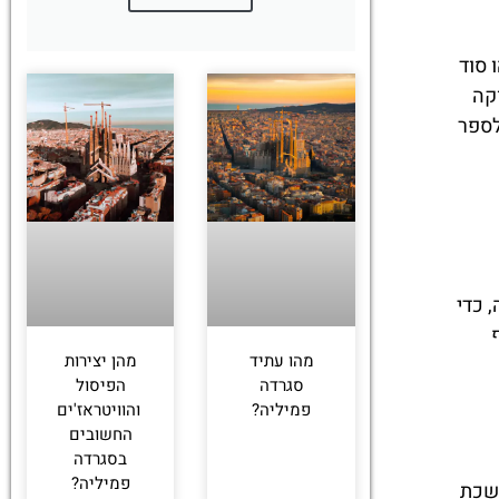
 סוד
קה
לספר
כ-45 דקות לפני שקיעה, כדי
מהו עתיד
מהן יצירות
סגרדה
הפיסול
פמיליה?
והוויטראז'ים
החשובים
בסגרדה
פמיליה?
ושכת