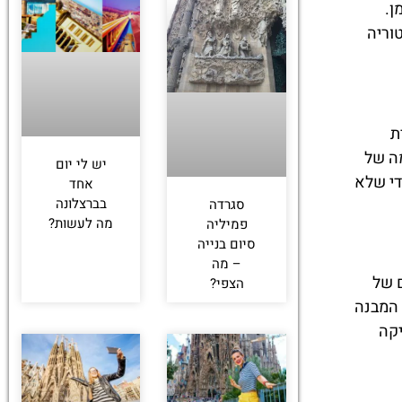
ן.
וריה
ת
מה של
יש לי יום
די שלא
אחד
בברצלונה
סגרדה
מה לעשות?
פמיליה
סיום בנייה
– מה
 של
הצפי?
 המבנה
יקה