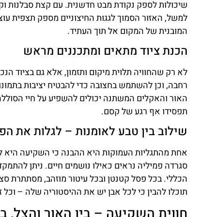
שיכולות לספק נקודת מבט חדשנית. עם קצת סבלנות וקצ
למשל, האזור הסמוך לגגות החיצוניים מספק תצפית עו
המובנית של המקום אל תוך העתיד.
הכנת ציוד מתאים ומתכננים מראש
לא רק שהחוויה תלוית מיקום ותזמון, אלא גם בציוד הנכון
רחבה, וכן להשתמש בחצובה כדי להבטיח יציבות בתמונות
האור והאקלים המשתנה יכולים להשפיע על חיי הסולל
תפסידו אף רגע של קסם.
שילוב בין טבע לאומנות – לגלות את הפ
אחת מהתגליות העמוקות היא ההבנה כי השקיעה היא לא
סגרדה פמיליה נראים כאילו נושמים חיים. ניתן להתמק
הכללי. בכל פסל קטנטן ובכל עיטור מוזהב, מסתתרת ס
תוכלו להבין כי לכל אבן יש את ההיסטוריה שלה – וכל ז
חווית השקיעה – בין האור והצל, בי