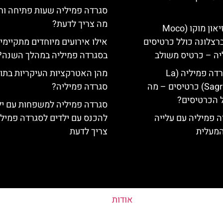
סגרדה פמיליה שעות פתיחה וח
מה צריך לדעת?
כרטיסים למוזיאון מוקו (Moco
Mu) בברצלונה כולל כרטיסים
אילו אירועים מיוחדים מתקיימי
יה – כרטיס משולב
בסגרדה פמיליה במהלך השנה?
קתדרלת הסגרדה פמיליה (La
מהן האטרקציות העיקריות בתו
Sagrada Familia) כרטיסים – מה
סגרדה פמיליה?
 הכרטיסים?
סגרדה פמיליה למשפחות עם יל
 פמיליה עם עלייה
להכנס עם ילדים לסגרדה פמיל
המעלית
צריך לדעת
אודות