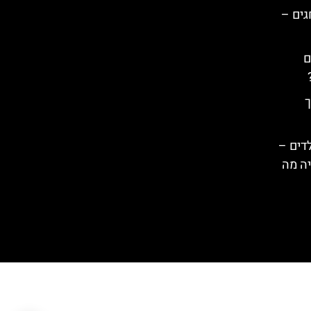
גים –
ם
ך
דים –
יה מה