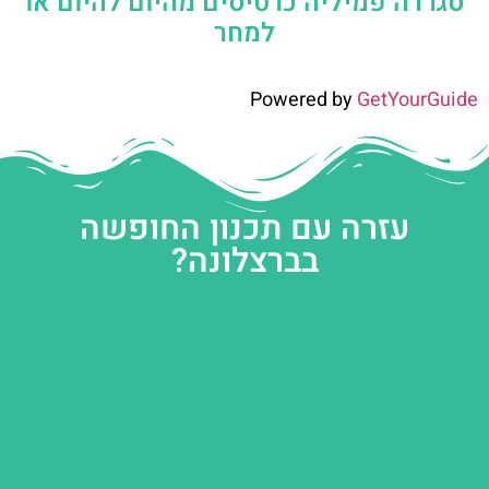
סגרדה פמיליה כרטיסים מהיום להיום או
למחר
Powered by
GetYourGuide
עזרה עם תכנון החופשה
בברצלונה?