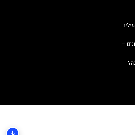
מיליה
גים –
ה?