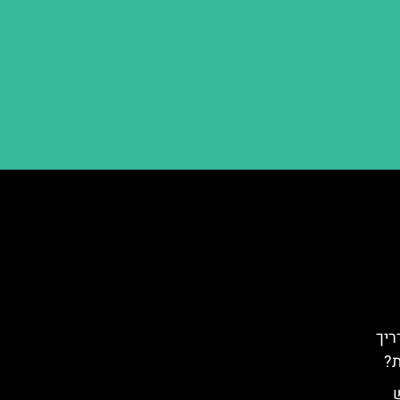
ריך
ת?