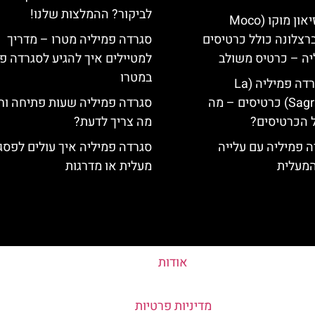
לביקור? ההמלצות שלנו!
כרטיסים למוזיאון מוקו (Moco
Mu) בברצלונה כולל כרטיסים
סגרדה פמיליה מטרו – מדריך
יה – כרטיס משולב
למטיילים איך להגיע לסגרדה פ
במטרו
קתדרלת הסגרדה פמיליה (La
Sagrada Familia) כרטיסים – מה
סגרדה פמיליה שעות פתיחה וח
 הכרטיסים?
מה צריך לדעת?
 פמיליה עם עלייה
סגרדה פמיליה איך עולים לפסג
המעלית
מעלית או מדרגות
אודות
מדיניות פרטיות