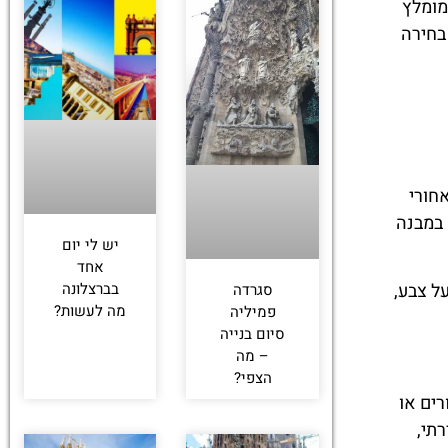
מומלץ
בחירה
חורי
 במבנה
יש לי יום
אחד
ל צבע,
בברצלונה
סגרדה
מה לעשות?
פמיליה
סיום בנייה
– מה
הצפי?
ים או
תי,