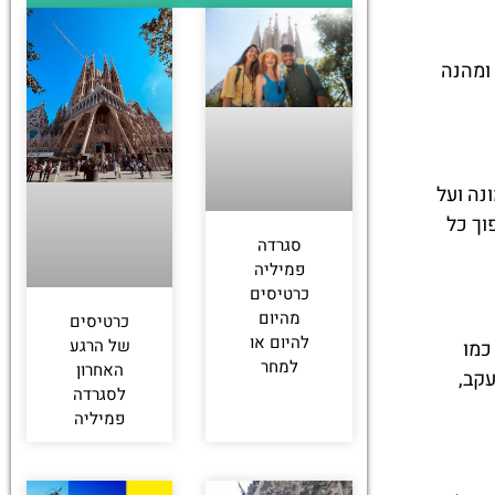
 ומהנה
נה ועל
וך כל
סגרדה
פמיליה
כרטיסים
מהיום
כרטיסים
להיום או
של הרגע
כמו
למחר
האחרון
קב,
לסגרדה
פמיליה