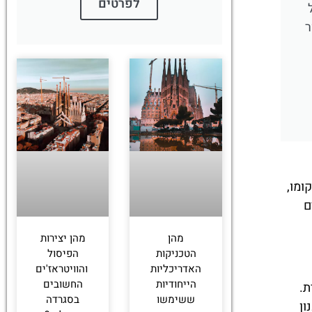
לפרטים
ר
מקומו,
ם
מהן
מהן יצירות
הטכניקות
הפיסול
האדריכליות
והוויטראז'ים
הייחודיות
החשובים
ת.
ששימשו
בסגרדה
ון