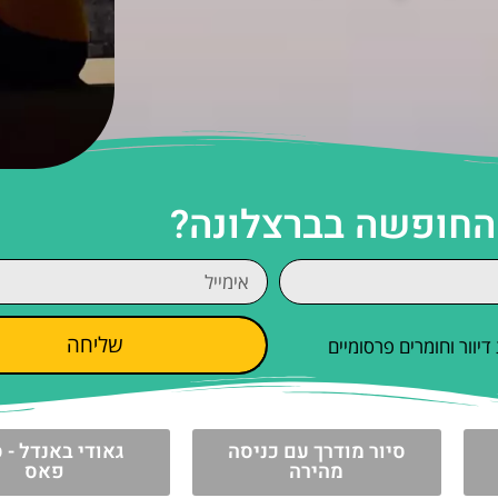
 החופשה בברצלונה?
שליחה
וור וחומרים פרסומיים
סיור מודרך עם כניסה
גאודי באנדל - ס
מהירה
פאס