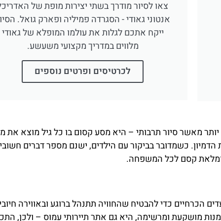
צאו לסיור מודרך בשתי יצירות מופת של האדריכל
אנטוני גאודי - הסגרדה פמיליה ופארק גואל. הסיו
ייקח אתכם לגלות את עולמו המופלא של גאודי
מלווים במדריך מקצועי משעשע.
לכרטיסים ופרטים נוספים
יליה (Sagrada Familia) היא הרבה יותר מאשר סיור תרבותי – היא מסע קסום בו כל גיל מוצא את 
מיון. כשמדובר בביקור עם הילדים, ישנם מספר דברים חשובי
 ומלאת קסם לכל המשפחה.
ם הכרחיים כדי להבטיח שהחוויה תתנהל ברוגע ובאווירה חיובי
ות מושקעת ומרשימה, היא גם אתר תיירותי עמוס – ולכן, התכנ