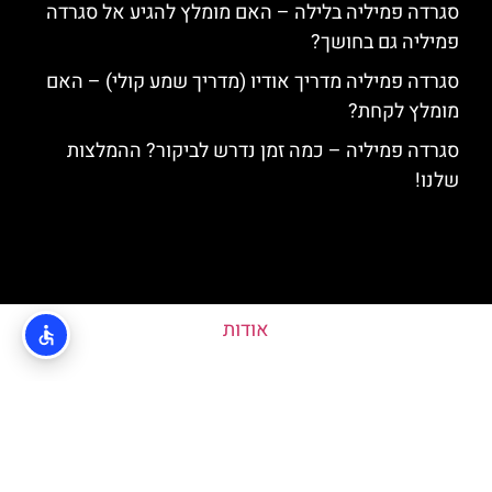
סגרדה פמיליה בלילה – האם מומלץ להגיע אל סגרדה
פמיליה גם בחושך?
סגרדה פמיליה מדריך אודיו (מדריך שמע קולי) – האם
מומלץ לקחת?
סגרדה פמיליה – כמה זמן נדרש לביקור? ההמלצות
שלנו!
אודות
מדיניות פרטיות
האתר הינו אתר המלצות מטיילים ולא האתר הרשמי של Sagrada Familia ©
כל הזכויות שמורות לסוכנות TRAVELERS.CO.IL