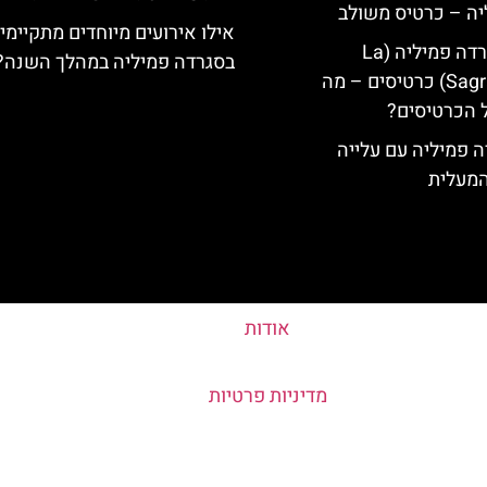
יה – כרטיס משולב
אילו אירועים מיוחדים מתקיימי
קתדרלת הסגרדה פמיליה (La
בסגרדה פמיליה במהלך השנה?
Sagrada Familia) כרטיסים – מה
 הכרטיסים?
 פמיליה עם עלייה
המעלית
אודות
מדיניות פרטיות
Sagrada Fam © כל הזכויות שמורות לסוכנות TRAVELERS.CO.IL