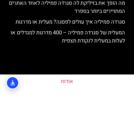
מה הופך את בזיליקת לה סגרדה פמיליה לאחד האתרים
המתויירים ביותר בספרד
סגרדה פמיליה איך עולים לפסגה? מעלית או מדרגות
המעלית של סגרדה פמיליה – 400 מדרגות למגדלים או
לעלות במעלית לנקודת תצפית
אודות
מדיניות פרטיות
האתר הינו אתר המלצות מטיילים ולא האתר הרשמי של Sagrada Familia ©
כל הזכויות שמורות לסוכנות TRAVELERS.CO.IL