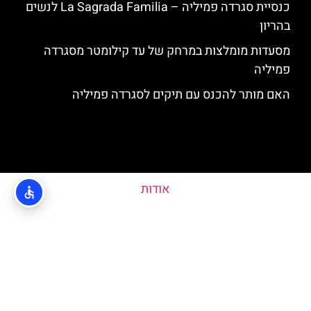
כנסיית סגרדה פמיליה – La Sagrada Familia לנשים
בהריון
מסעדות מומלצות במרחק של עד קילומטר מסגרדה
פמיליה
האם מותר להכנס עם תיקים לסגרדה פמיליה
אודות
מדיניות פרטיות
האתר הינו אתר המלצות מטיילים ולא האתר הרשמי של Sagrada Familia ©
כל הזכויות שמורות לסוכנות TRAVELERS.CO.IL