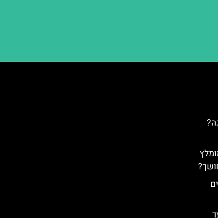
ה?
ומלץ
ושך?
ם
ד