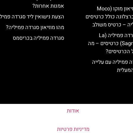
אמנות אחרות?
כרטיסים למוזיאון מוקו (Moco
Mu) בברצלונה כולל כרטיסים
הצעת נישואין ליד סגרדה פמיל
יה – כרטיס משולב
מהו מוזיאון סגרדה פמיליה?
קתדרלת הסגרדה פמיליה (La
סגרדה פמיליה בכריסמס
Sagrada Familia) כרטיסים – מה
 הכרטיסים?
 פמיליה עם עלייה
המעלית
אודות
מדיניות פרטיות