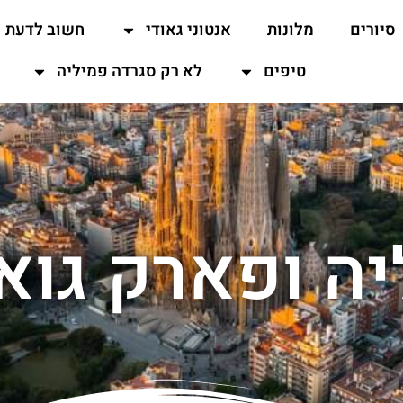
סיורים
מלונות
אנטוני גאודי
חשוב לדעת
טיפים
לא רק סגרדה פמיליה
ה ופארק גואל