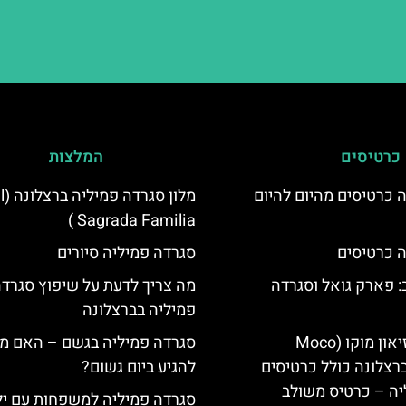
כרטיסים
המלצות
 כרטיסים מהיום להיום
מלון
Sagrada Familia )
 כרטיסים
סגרדה פמיליה סיורים
 פארק גואל וסגרדה
מה צריך לדעת על שיפוץ סגרד
פמיליה בברצלונה
כרטיסים למוזיאון מוקו (Moco
סגרדה פמיליה בגשם – האם מ
Mu) בברצלונה כולל כרטיסים
להגיע ביום גשום?
יה – כרטיס משולב
סגרדה פמיליה למשפחות עם יל