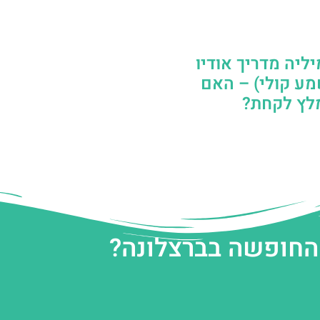
ליה מדריך אודיו
מע קולי) – האם
לץ לקחת?
 החופשה בברצלונה?