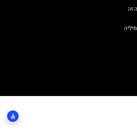
 זה
מיליה