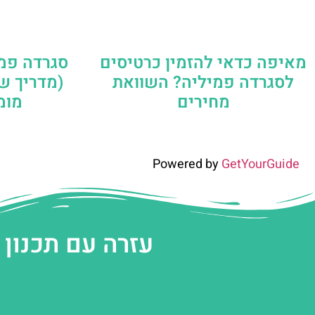
מאיפה כדאי להזמין כרטיסים
סגרדה פמי
לסגרדה פמיליה? השוואת
(מדריך ש
מחירים
מומ
Powered by
GetYourGuide
עזרה עם תכנון