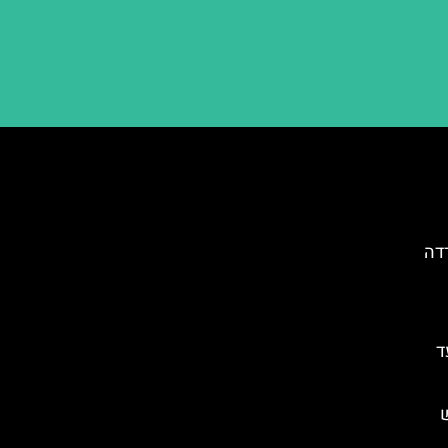
רדה
ד