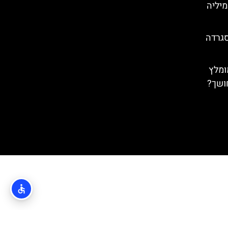
מיליה
סגרדה
ומלץ
ושך?