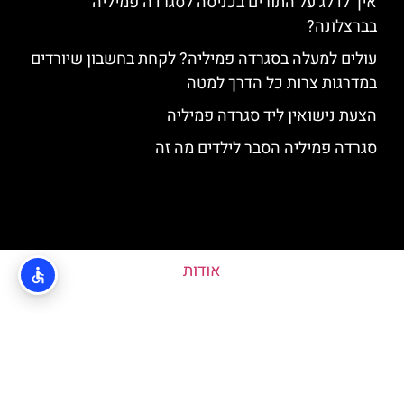
איך לדלג על התורים בכניסה לסגרדה פמיליה
בברצלונה?
עולים למעלה בסגרדה פמיליה? לקחת בחשבון שיורדים
במדרגות צרות כל הדרך למטה
הצעת נישואין ליד סגרדה פמיליה
סגרדה פמיליה הסבר לילדים מה זה
אודות
מדיניות פרטיות
האתר הינו אתר המלצות מטיילים ולא האתר הרשמי של Sagrada Familia ©
כל הזכויות שמורות לסוכנות TRAVELERS.CO.IL