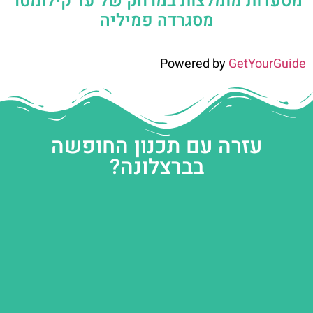
מסעדות מומלצות במרחק של עד קילומטר
מסגרדה פמיליה
Powered by
GetYourGuide
עזרה עם תכנון החופשה
בברצלונה?