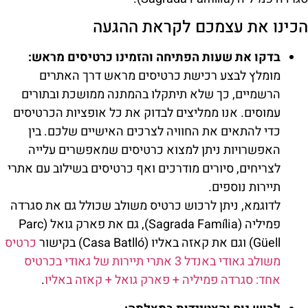
הכינו את עצמכם לקראת ההגעה
בדקו את שעות הפתיחה והזמינו כרטיסים מראש:
מומלץ לבצע רכישת כרטיסים מראש דרך האתרים
הרשמיים, כך שלא תיתקלו בהמתנה ממושכת ובתורים
עמוסים. אנו ממליצים לבדוק את כל אופציות הכרטיסים
כדי להתאים את החוויה לצרכים האישיים שלכם. בין
האפשרויות ניתן למצוא כרטיסים שמאפשרים עלייה
לצריחים, סיורים מודרכים ואף כרטיסים בשילוב עם אתרי
תיירות נוספים.
לדוגמא, ניתן לרכוש כרטיס משולב שכולל גם את סגרדה
פמיליה (Sagrada Família), גם את פארק גואל (Parc
Güell) וגם את קאזה באליו (Casa Batlló) בקישור
כרטיס
משולב גאודי באנדל 3 אתרי תיירות של גאודי בכרטיס
אחד: סגרדה פמיליה + פארק גואל + קאזה באליו
.