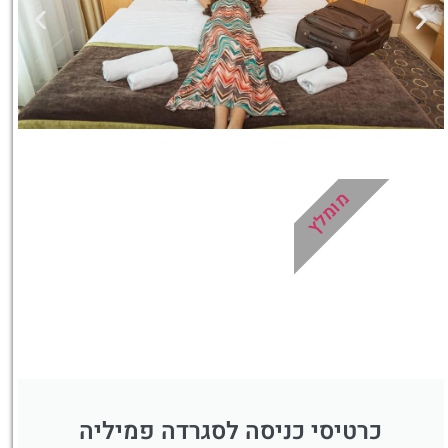
מלונות
מומלץ
מציאת מלון
מומלץ?
לחצו
פה!
כרטיסי כניסה לסגרדה פמיליה