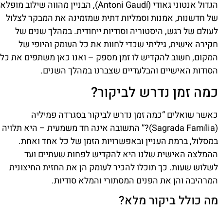
הגדול אנטוני גאודי (Antoni Gaudí), הבניין מהווה שילוב מופלא
של חדשנות, אמנות וסמליות דתית שמזמינה את המבקר לצלול
לעולם של רגש, היסטוריה וסודיות ייחודית. במהלך שנים של
חקירה אישית, גיליתי שכדי לחוות את כל העומק והיופי של
המקום, חשוב להקדיש לו זמן מספק – ואנו כאן משתפים את כל
הסודות האישיים והבלעדיים שצברנו במהלך השנים.
כמה זמן נדרש לביקור?
כאשר שואלים “כמה זמן נדרש לביקור בסגרדה פמיליה
(Sagrada Família)?” התשובה אינה חד משמעית – היא תלויה
במסלול, ברמת העניין ובאפשרויות הזמן של כל אחד ואחת.
ההמלצה האישית שלנו היא להקדיש לפחות שעתיים ועד
לשלוש שעות. כך תוכלו להכיר לעומק הן את החזית החיצונית
המרהיבה והן את הפנים המסתורי והמלא סודיות.
מה כולל ביקור מלא?