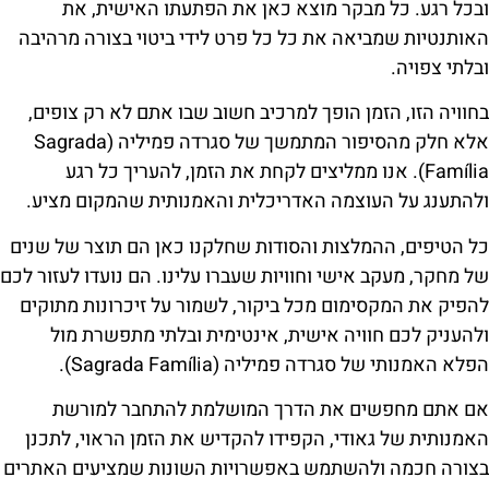
ובכל רגע. כל מבקר מוצא כאן את הפתעתו האישית, את
האותנטיות שמביאה את כל כל פרט לידי ביטוי בצורה מרהיבה
ובלתי צפויה.
בחוויה הזו, הזמן הופך למרכיב חשוב שבו אתם לא רק צופים,
אלא חלק מהסיפור המתמשך של סגרדה פמיליה (Sagrada
Família). אנו ממליצים לקחת את הזמן, להעריך כל רגע
ולהתענג על העוצמה האדריכלית והאמנותית שהמקום מציע.
כל הטיפים, ההמלצות והסודות שחלקנו כאן הם תוצר של שנים
של מחקר, מעקב אישי וחוויות שעברו עלינו. הם נועדו לעזור לכם
להפיק את המקסימום מכל ביקור, לשמור על זיכרונות מתוקים
ולהעניק לכם חוויה אישית, אינטימית ובלתי מתפשרת מול
הפלא האמנותי של סגרדה פמיליה (Sagrada Família).
אם אתם מחפשים את הדרך המושלמת להתחבר למורשת
האמנותית של גאודי, הקפידו להקדיש את הזמן הראוי, לתכנן
בצורה חכמה ולהשתמש באפשרויות השונות שמציעים האתרים