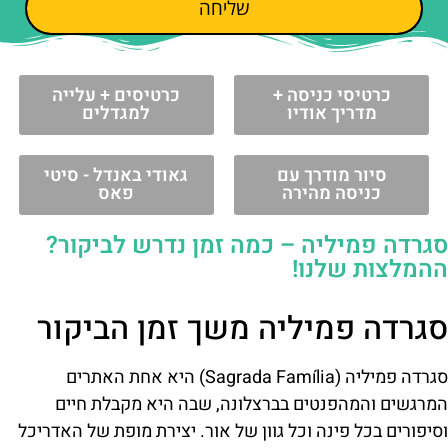
שליחה
כרטיסי כניסה +
כרטיסים + עלייה
מדריך אודיו
למגדלים
סיור מודרך עם
גאודי באנדל - סיטי
כניסה מהירה
פאס
סגרדה פמיליה – כמה זמן נדרש לביקור?
ההמלצות שלנו!
סגרדה פמיליה משך זמן הביקור
סגרדה פמיליה (Sagrada Família) היא אחת האתרים
המרגשים והמהפנטים בברצלונה, שבה היא מקבלת חיים
וסיפורים בכל פינה וכל גוון של אור. יצירת מופת של האדריכל