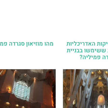
קות האדריכליות
מהו מוזיאון סגרדה פמ
 ששימשו בבניית
ה פמיליה?