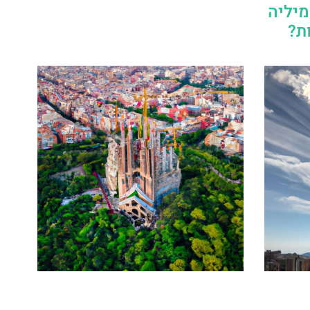
מיליה
ת?