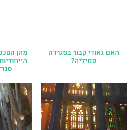
האם גאודי קבור בסגרדה
מהן הטכני
פמיליה?
הייחודיות
סגרד